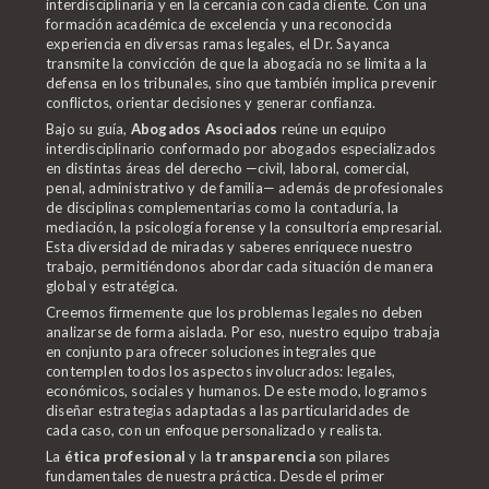
interdisciplinaria y en la cercanía con cada cliente. Con una
formación académica de excelencia y una reconocida
experiencia en diversas ramas legales, el Dr. Sayanca
transmite la convicción de que la abogacía no se limita a la
defensa en los tribunales, sino que también implica prevenir
conflictos, orientar decisiones y generar confianza.
Bajo su guía,
Abogados Asociados
reúne un equipo
interdisciplinario conformado por abogados especializados
en distintas áreas del derecho —civil, laboral, comercial,
penal, administrativo y de familia— además de profesionales
de disciplinas complementarias como la contaduría, la
mediación, la psicología forense y la consultoría empresarial.
Esta diversidad de miradas y saberes enriquece nuestro
trabajo, permitiéndonos abordar cada situación de manera
global y estratégica.
Creemos firmemente que los problemas legales no deben
analizarse de forma aislada. Por eso, nuestro equipo trabaja
en conjunto para ofrecer soluciones integrales que
contemplen todos los aspectos involucrados: legales,
económicos, sociales y humanos. De este modo, logramos
diseñar estrategias adaptadas a las particularidades de
cada caso, con un enfoque personalizado y realista.
La
ética profesional
y la
transparencia
son pilares
fundamentales de nuestra práctica. Desde el primer