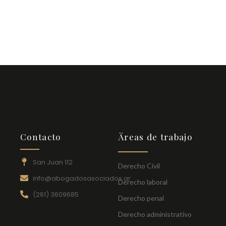
Contacto
Äreas de trabajo
San Juan 112
Derecho Civil
info@abogadosasociados.ar
Derecho laboral
(261) 3609685
Derecho penal
Derecho administrativo